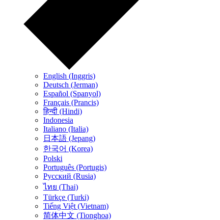
English (Inggris)
Deutsch (Jerman)
Español (Spanyol)
Français (Prancis)
हिन्दी (Hindi)
Indonesia
Italiano (Italia)
日本語 (Jepang)
한국어 (Korea)
Polski
Português (Portugis)
Русский (Rusia)
ไทย (Thai)
Türkçe (Turki)
Tiếng Việt (Vietnam)
简体中文 (Tionghoa)