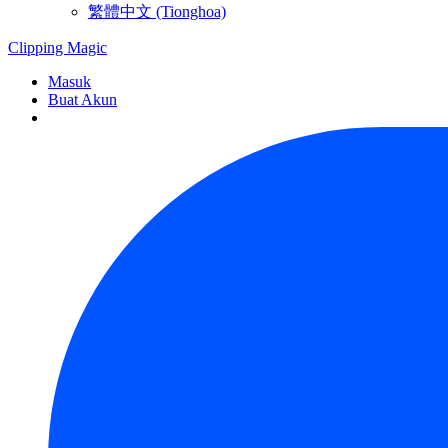
繁體中文 (Tionghoa)
Clipping
Magic
Masuk
Buat Akun