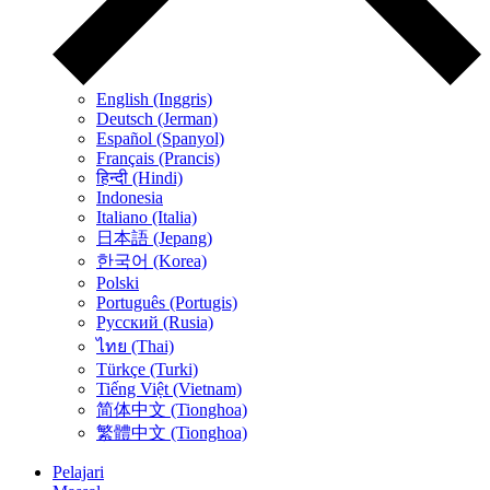
English (Inggris)
Deutsch (Jerman)
Español (Spanyol)
Français (Prancis)
हिन्दी (Hindi)
Indonesia
Italiano (Italia)
日本語 (Jepang)
한국어 (Korea)
Polski
Português (Portugis)
Русский (Rusia)
ไทย (Thai)
Türkçe (Turki)
Tiếng Việt (Vietnam)
简体中文 (Tionghoa)
繁體中文 (Tionghoa)
Pelajari