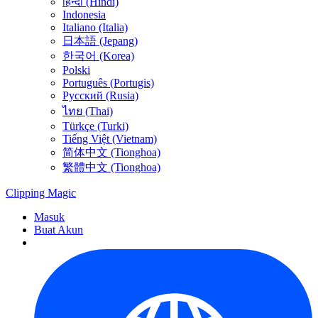
हिन्दी (Hindi)
Indonesia
Italiano (Italia)
日本語 (Jepang)
한국어 (Korea)
Polski
Português (Portugis)
Русский (Rusia)
ไทย (Thai)
Türkçe (Turki)
Tiếng Việt (Vietnam)
简体中文 (Tionghoa)
繁體中文 (Tionghoa)
Clipping
Magic
Masuk
Buat Akun