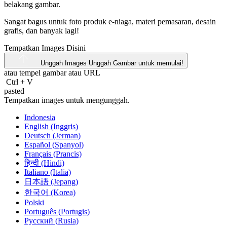
belakang gambar.
Sangat bagus untuk foto produk e-niaga, materi pemasaran, desain
grafis, dan banyak lagi!
Tempatkan Images Disini
Unggah Images
Unggah Gambar untuk memulai!
atau tempel gambar atau
URL
Ctrl
+
V
pasted
Tempatkan images untuk mengunggah.
Indonesia
English (Inggris)
Deutsch (Jerman)
Español (Spanyol)
Français (Prancis)
हिन्दी (Hindi)
Italiano (Italia)
日本語 (Jepang)
한국어 (Korea)
Polski
Português (Portugis)
Русский (Rusia)