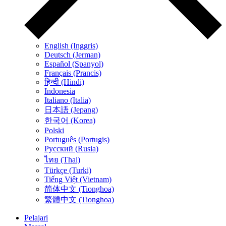
English (Inggris)
Deutsch (Jerman)
Español (Spanyol)
Français (Prancis)
हिन्दी (Hindi)
Indonesia
Italiano (Italia)
日本語 (Jepang)
한국어 (Korea)
Polski
Português (Portugis)
Русский (Rusia)
ไทย (Thai)
Türkçe (Turki)
Tiếng Việt (Vietnam)
简体中文 (Tionghoa)
繁體中文 (Tionghoa)
Pelajari