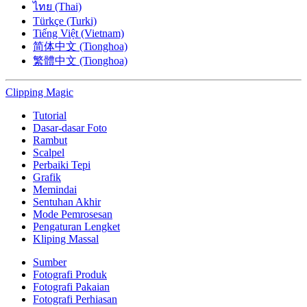
ไทย (Thai)
Türkçe (Turki)
Tiếng Việt (Vietnam)
简体中文 (Tionghoa)
繁體中文 (Tionghoa)
Clipping
Magic
Tutorial
Dasar-dasar Foto
Rambut
Scalpel
Perbaiki Tepi
Grafik
Memindai
Sentuhan Akhir
Mode Pemrosesan
Pengaturan Lengket
Kliping Massal
Sumber
Fotografi Produk
Fotografi Pakaian
Fotografi Perhiasan