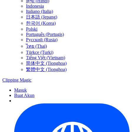
हिन्दी (Hindi)
Indonesia
Italiano (Italia)
日本語 (Jepang)
한국어 (Korea)
Polski
Português (Portugis)
Русский (Rusia)
ไทย (Thai)
Türkçe (Turki)
Tiếng Việt (Vietnam)
简体中文 (Tionghoa)
繁體中文 (Tionghoa)
Clipping
Magic
Masuk
Buat Akun