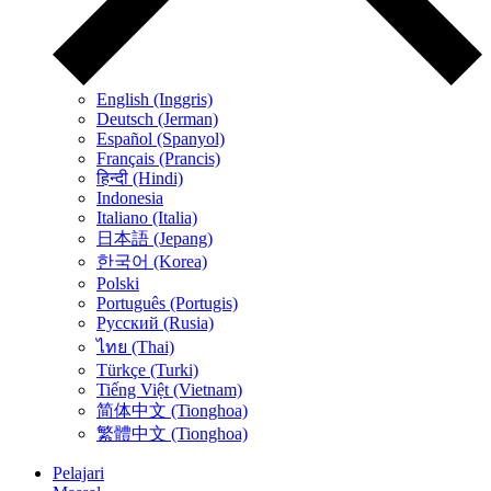
English (Inggris)
Deutsch (Jerman)
Español (Spanyol)
Français (Prancis)
हिन्दी (Hindi)
Indonesia
Italiano (Italia)
日本語 (Jepang)
한국어 (Korea)
Polski
Português (Portugis)
Русский (Rusia)
ไทย (Thai)
Türkçe (Turki)
Tiếng Việt (Vietnam)
简体中文 (Tionghoa)
繁體中文 (Tionghoa)
Pelajari