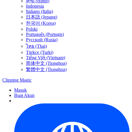
हिन्दी (Hindi)
Indonesia
Italiano (Italia)
日本語 (Jepang)
한국어 (Korea)
Polski
Português (Portugis)
Русский (Rusia)
ไทย (Thai)
Türkçe (Turki)
Tiếng Việt (Vietnam)
简体中文 (Tionghoa)
繁體中文 (Tionghoa)
Clipping
Magic
Masuk
Buat Akun