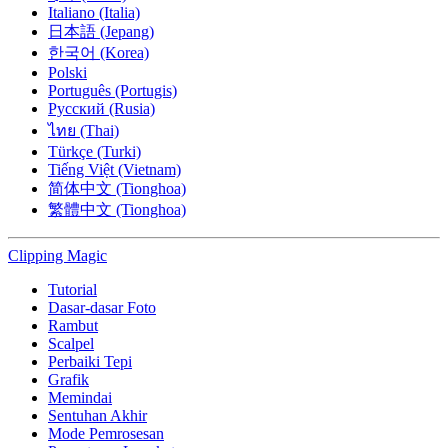
Italiano (Italia)
日本語 (Jepang)
한국어 (Korea)
Polski
Português (Portugis)
Русский (Rusia)
ไทย (Thai)
Türkçe (Turki)
Tiếng Việt (Vietnam)
简体中文 (Tionghoa)
繁體中文 (Tionghoa)
Clipping
Magic
Tutorial
Dasar-dasar Foto
Rambut
Scalpel
Perbaiki Tepi
Grafik
Memindai
Sentuhan Akhir
Mode Pemrosesan