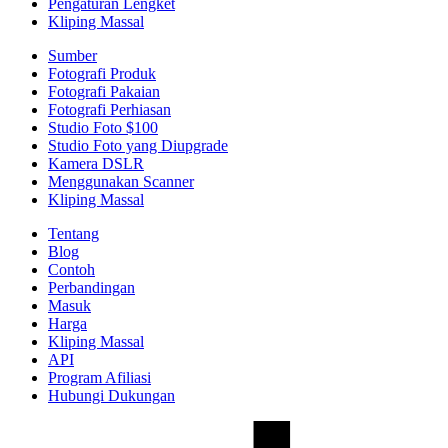
Pengaturan Lengket
Kliping Massal
Sumber
Fotografi Produk
Fotografi Pakaian
Fotografi Perhiasan
Studio Foto $100
Studio Foto yang Diupgrade
Kamera DSLR
Menggunakan Scanner
Kliping Massal
Tentang
Blog
Contoh
Perbandingan
Masuk
Harga
Kliping Massal
API
Program Afiliasi
Hubungi Dukungan