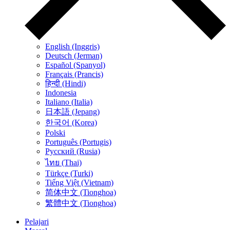
English (Inggris)
Deutsch (Jerman)
Español (Spanyol)
Français (Prancis)
हिन्दी (Hindi)
Indonesia
Italiano (Italia)
日本語 (Jepang)
한국어 (Korea)
Polski
Português (Portugis)
Русский (Rusia)
ไทย (Thai)
Türkçe (Turki)
Tiếng Việt (Vietnam)
简体中文 (Tionghoa)
繁體中文 (Tionghoa)
Pelajari