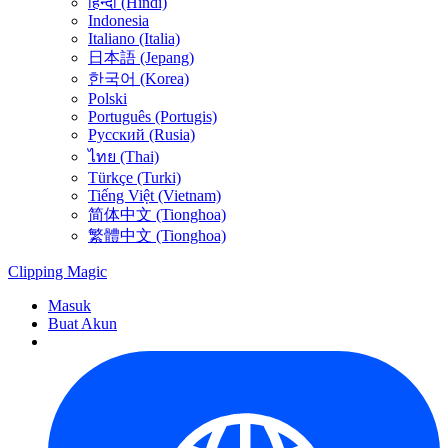
हिन्दी (Hindi)
Indonesia
Italiano (Italia)
日本語 (Jepang)
한국어 (Korea)
Polski
Português (Portugis)
Русский (Rusia)
ไทย (Thai)
Türkçe (Turki)
Tiếng Việt (Vietnam)
简体中文 (Tionghoa)
繁體中文 (Tionghoa)
Clipping
Magic
Masuk
Buat Akun